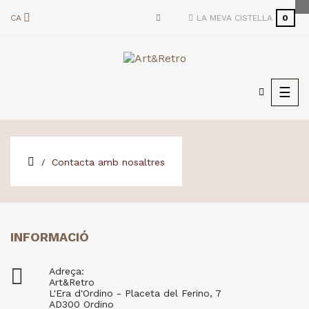
CA
LA MEVA CISTELLA
0
Togg
☰
navi
Contacta amb nosaltres
INFORMACIÓ

Adreça:
Art&Retro
L'Era d'Ordino - Placeta del Ferino, 7
AD300 Ordino