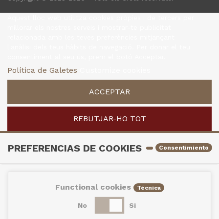
Aquest lloc web utilitza cookies pròpies i de tercers per
millorar els nostres serveis i mostrar-te publicitat
relacionada amb les teves preferències mitjançant
l'anàlisi dels teus hàbits de navegació. Per donar el teu
consentiment al seu ús, prem el botó Acceptar.
Política de Galetes
Customize cookies
ACCEPTAR
REBUTJAR-HO TOT
PREFERENCIAS DE COOKIES
Consentimiento
Functional cookies
Técnica
No
Si