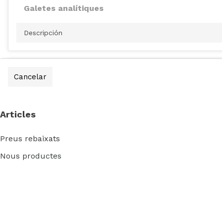
Galetes analítiques
Descripción
Galetes de rendiment
Cancelar
Descripción
Articles
Preus rebaixats
Altres tipus de galetes
Nous productes
Descripción