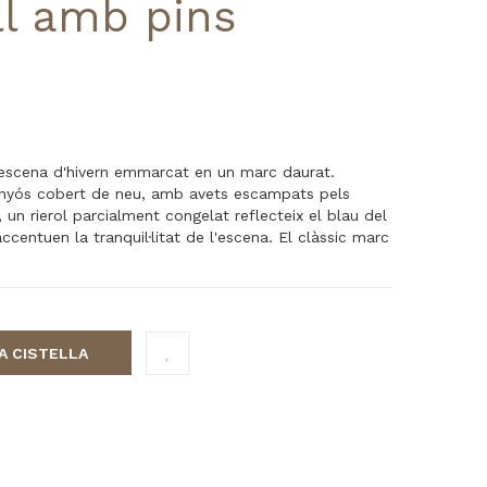
ll amb pins
escena d'hivern emmarcat en un marc daurat.
nyós cobert de neu, amb avets escampats pels
 un rierol parcialment congelat reflecteix el blau del
accentuen la tranquil·litat de l'escena. El clàssic marc
LA CISTELLA