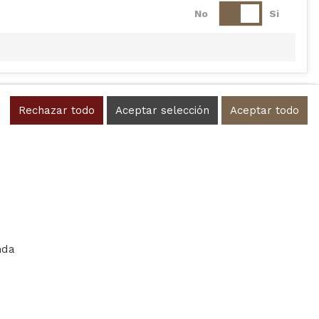
No
Si
No
Si
Rechazar todo
Aceptar selección
Aceptar todo
No
Si
nda