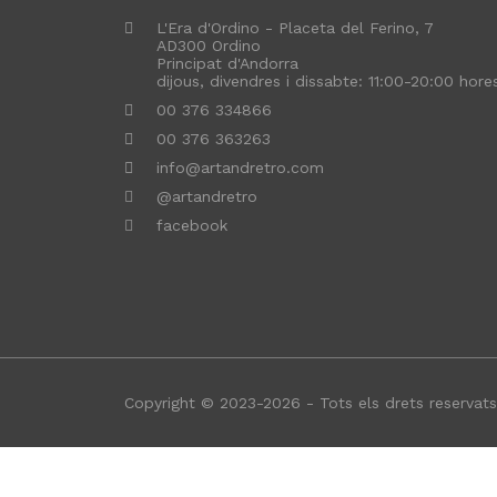
L'Era d'Ordino - Placeta del Ferino, 7
AD300 Ordino
Principat d'Andorra
dijous, divendres i dissabte: 11:00-20:00 hore
00 376 334866
00 376 363263
info@artandretro.com
@artandretro
facebook
Copyright © 2023-2026 - Tots els drets reservats
Aquest lloc web utilitza cookies pròpies i de tercers 
teus hàbits de navegació. Per donar el teu consentim