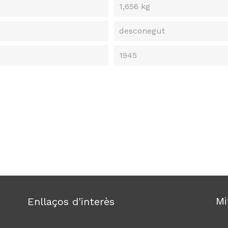
1,656 kg
desconegut
1945
Mi
Enllaços d'interès