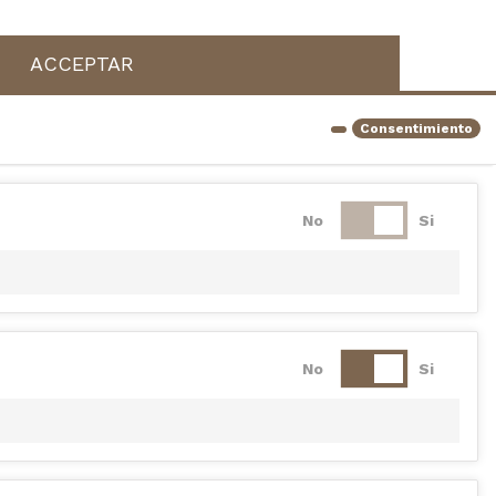
ACCEPTAR
Consentimiento
No
Si
No
Si