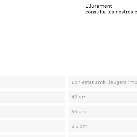
Lliurament
consulta les nostres 
Bon estat amb lleugers imp
48 cm
55 cm
2.5 cm