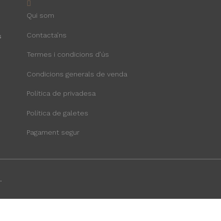
Qui som
Contacta’ns
s
Termes i condicions d’ús
Condicions generals de venda
Política de privadesa
Política de galetes
Pagament segur
.
per millorar els nostres serveis i mostrar-te publicitat relacionada
ent al seu ús, prem el botó Acceptar.