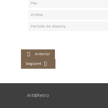
Pes
Artista
Període de disseny

Anterior

Següent
Art&Retro