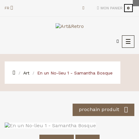
FR
MON PANIER
0
Basc
☰
la
navi
Art
En un No-lieu 1 - Samantha Bosque

prochain produit