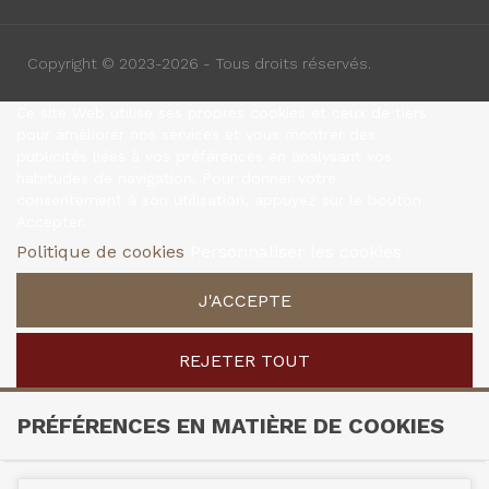
Copyright © 2023-2026 - Tous droits réservés.
Ce site Web utilise ses propres cookies et ceux de tiers
pour améliorer nos services et vous montrer des
publicités liées à vos préférences en analysant vos
habitudes de navigation. Pour donner votre
consentement à son utilisation, appuyez sur le bouton
Accepter.
Politique de cookies
Personnaliser les cookies
J'ACCEPTE
REJETER TOUT
PRÉFÉRENCES EN MATIÈRE DE COOKIES