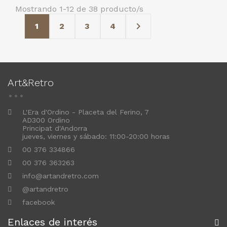
Mostrando 1-12 de 38 producto/s

1
2
3
4
Art&Retro
L'Era d'Ordino - Placeta del Ferino, 7
AD300 Ordino
Principat d'Andorra
jueves, viernes y sábado: 11:00-20:00 horas
00 376 334866
00 376 363263
info@artandretro.com
@artandretro
facebook
Enlaces de interés