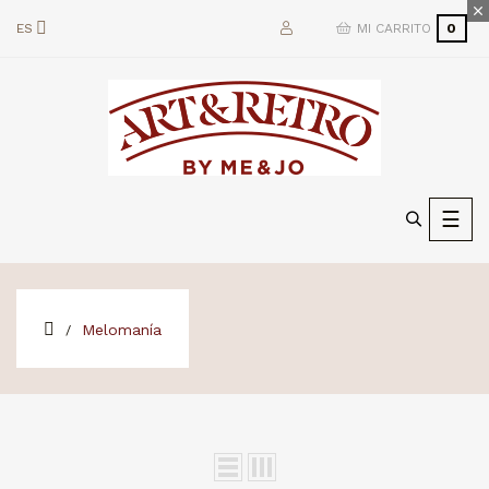
ES
MI CARRITO
0
Nave
☰
de
pala
Melomanía