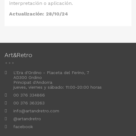
interpretación o aplicación.
Actualización: 28/10/24
Art&Retro
L'Era d'Ordino - Placeta del Ferino, 7
AD300 Ordino
Principat d'Andorra
jueves, viernes y sábado: 11:00-20:00 horas
00 376 334866
00 376 363263
info@artandretro.com
@artandretro
facebook