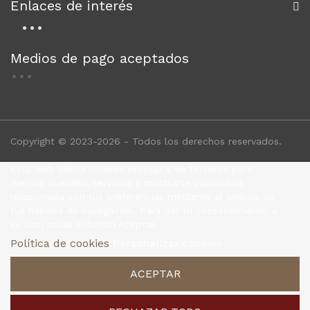
Enlaces de interés
Medios de pago aceptados
Copyright © 2023-2026 - Todos los derechos reservados.
Esta web utiliza cookies propias y de terceros para
mejorar nuestros servicios y mostrarte publicidad
relacionada con tus preferencias mediante el análisis de
tus hábitos de navegación. Para dar tu consentimiento a
su uso, pulsa el botón Aceptar.
Política de cookies
Personalizar cookies
ACEPTAR