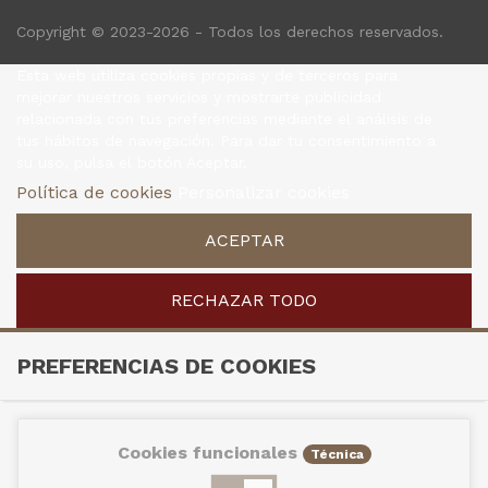
Copyright © 2023-2026 - Todos los derechos reservados.
Esta web utiliza cookies propias y de terceros para
mejorar nuestros servicios y mostrarte publicidad
relacionada con tus preferencias mediante el análisis de
tus hábitos de navegación. Para dar tu consentimiento a
su uso, pulsa el botón Aceptar.
Política de cookies
Personalizar cookies
ACEPTAR
RECHAZAR TODO
PREFERENCIAS DE COOKIES
Cookies funcionales
Técnica