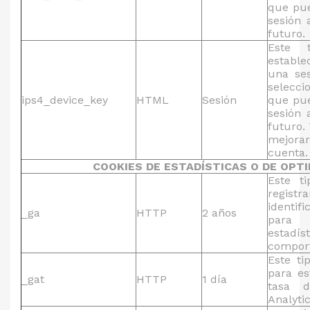
que pue
sesión 
futuro.
Este 
estable
una ses
selecci
ips4_device_key
HTML
Sesión
que pue
sesión 
futuro.
mejora
cuenta.
COOKIES DE ESTADÍSTICAS O DE OPT
Este t
regi
identif
_ga
HTTP
2 años
para
esta
comport
Este ti
para es
_gat
HTTP
1 día
tasa d
Analytic