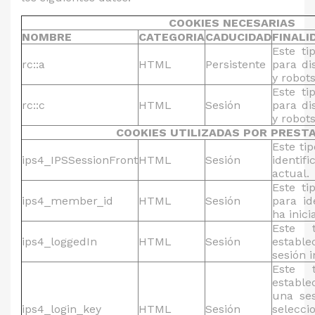
COOKIES NECESARIAS
NOMBRE
CATEGORIA
CADUCIDAD
FINALI
Este ti
rc::a
HTML
Persistente
para di
y robots
Este ti
rc::c
HTML
Sesión
para di
y robots
COOKIES UTILIZADAS POR PREST
Este ti
ips4_IPSSessionFront
HTML
Sesión
identi
actual.
Este ti
ips4_member_id
HTML
Sesión
para id
ha inici
Este 
ips4_loggedIn
HTML
Sesión
establ
sesión i
Este 
estable
una ses
ips4_login_key
HTML
Sesión
selecci